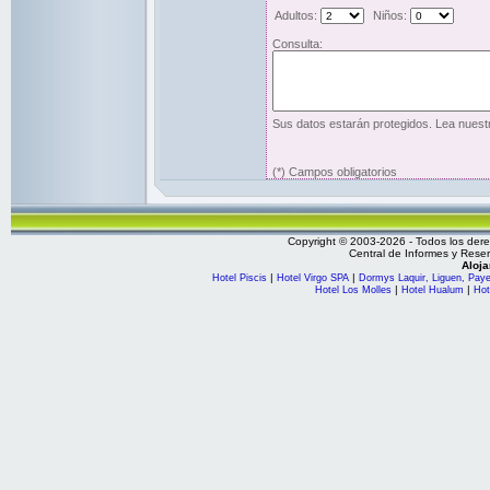
Adultos:
Niños:
Consulta:
Sus datos estarán protegidos. Lea nues
(*) Campos obligatorios
Copyright © 2003-2026 - Todos los de
Central de Informes y Rese
Aloj
|
|
Hotel Piscis
Hotel Virgo SPA
Dormys Laquir, Liguen, Paye
|
|
Hotel Los Molles
Hotel Hualum
Hot